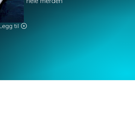
valitet i hele merden
Legg til