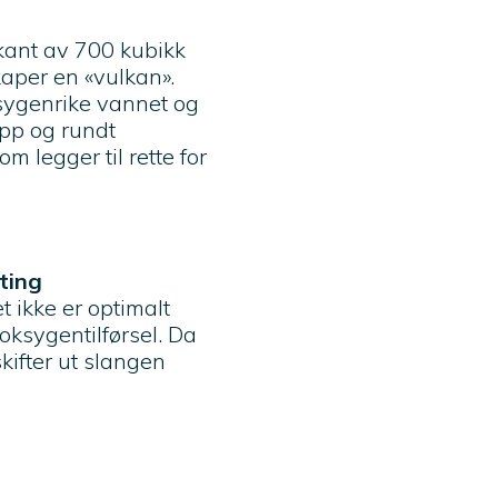
rkant av 700 kubikk
aper en «vulkan».
oksygenrike vannet og
opp og rundt
 legger til rette for
ting
ikke er optimalt
oksygentilførsel. Da
ifter ut slangen