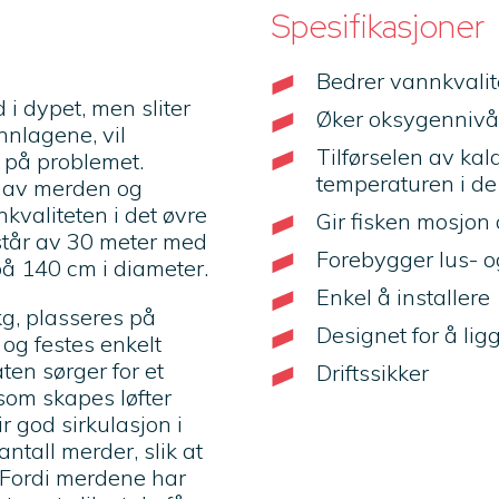
Spesifikasjoner
Bedrer vannkvalit
i dypet, men sliter
Øker oksygennivå
nnlagene, vil
Tilførselen av kal
 på problemet.
temperaturen i d
et av merden og
nkvaliteten i det øvre
Gir fisken mosjon 
står av 30 meter med
Forebygger lus- 
på 140 cm i diameter.
Enkel å installere
kg, plasseres på
Designet for å lig
og festes enkelt
ten sørger for et
Driftssikker
 som skapes løfter
r god sirkulasjon i
antall merder, slik at
. Fordi merdene har