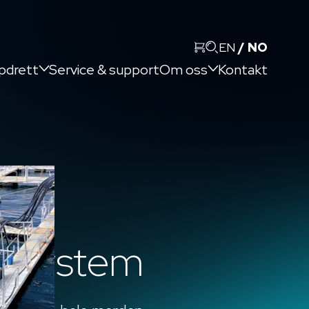
Søk
EN
NO
pdrett
Service & support
Om oss
Kontakt
ssystem