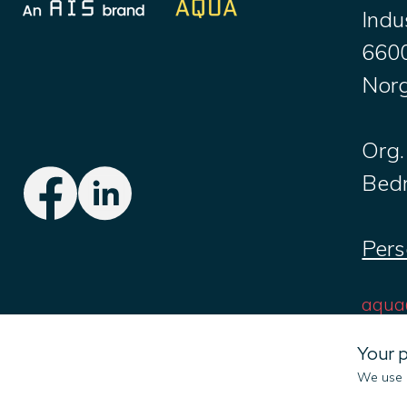
Indu
660
Nor
Org.
Bedr
Pers
aqua
+47 
Your p
We use c