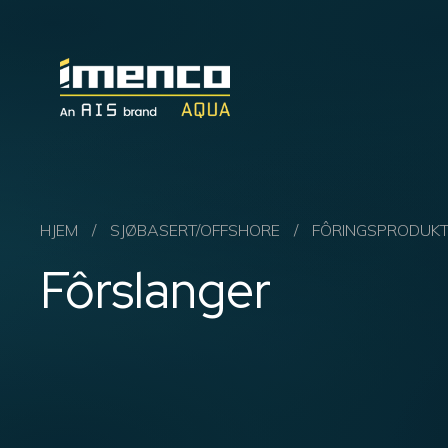
Imenco
Aqua
Imenco
Aqua
HJEM
/
SJØBASERT/OFFSHORE
/
FÔRINGSPRODUK
Fôrslanger