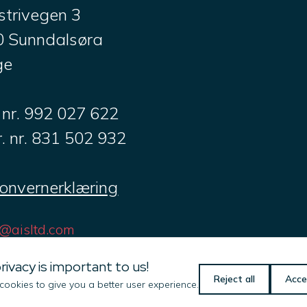
strivegen 3
0 Sunndalsøra
ge
 nr. 992 027 622
. nr. 831 502 932
onvernerklæring
@aisltd.com
480 22 600
rivacy is important to us!
Reject all
Acce
ookies to give you a better user experience.