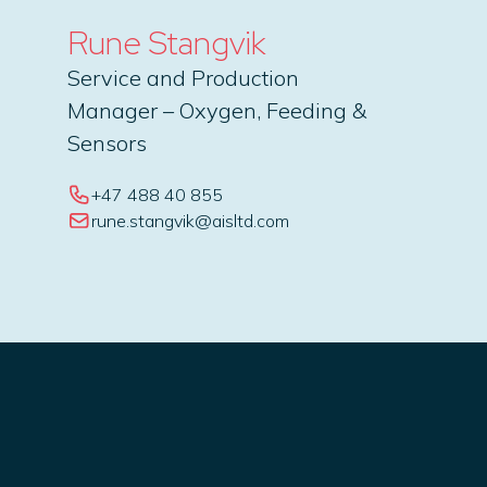
Rune Stangvik
Service and Production
Manager – Oxygen, Feeding &
Sensors
+47 488 40 855
rune.stangvik@aisltd.com