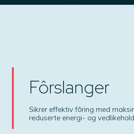
Fôrslanger
Sikrer effektiv fôring med maks
reduserte energi- og vedlikehol