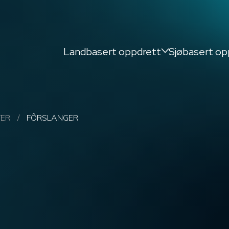
Landbasert oppdrett
Sjøbasert op
TER
/
FÔRSLANGER