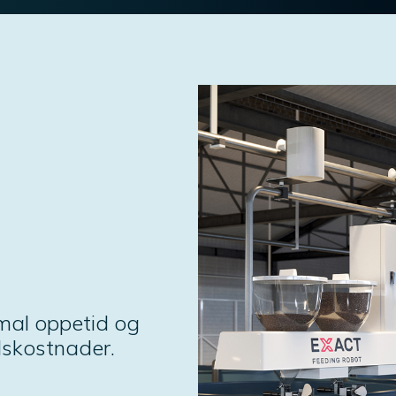
imal oppetid og
dskostnader.