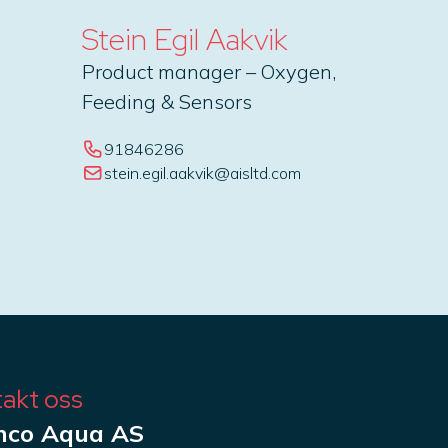
Stein Egil Aakvik
Product manager – Oxygen,
Feeding & Sensors
91846286
stein.egil.aakvik@aisltd.com
akt oss
nco Aqua AS