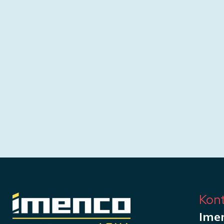
Kont
Ime