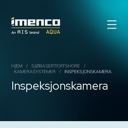
Søk
Imenco
Imenco
Aqua
Aqua
EN
NO
Landbasert oppdrett
HJEM
/
SJØBASERT/OFFSHORE
/
KAMERASYSTEMER
/
INSPEKSJONSKAMERA
Sjøbasert oppdrett
Inspeksjonskamera
Service & support
Om oss
Kontakt